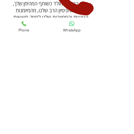
בחר בפלסטומולד כשותף המהימן שלך,
ותיהנה מהניסיון הרב שלנו, מהמיומנות
הטכנית והמחויבות שלנו לספק תוצאות
יוצאות דופן.
Phone
WhatsApp
צור איתנו קשר עוד היום כדי לדון בצרכי
פיתוח המוצר שלך ולצאת למסע מוצלח
לקראת הגשמת הרעיונות שלך.
דברו איתנו
טל':
1-800-350-232
| פקס
072-2446469
פנו אלינו
info@plastomold.com