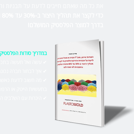
את כל מה שאתם חייבים לדעת על תבניות וה
כדי לקצר את תהליך היצור ב-30% עד
80% ועל הדרך לחסוך כסף וזמן
בדרך למוצר הפלסטיק המושלם!
במדריך סודות הפלסטיק ת
✔ עשה ואל תעשה בתכנון
✔ איך לבחור חברה נכונה
✔ מה חשוב לדעת כאשר א
בתעשיות הייטק או הרפו
✔ היכרות עם השלבים הח