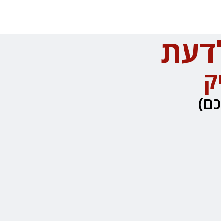
לדעת
ק
כם)