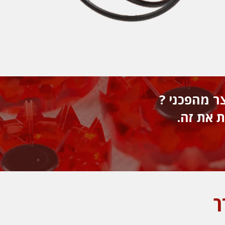
ר מהפכני ?
 את זה.
ך