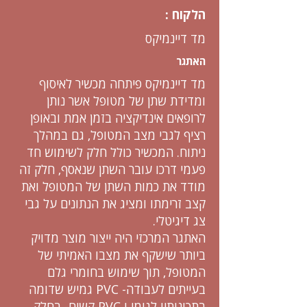
הלקוח :
מד דיינמיקס
האתגר
מד דיינמיקס פיתחה מכשיר לאיסוף
ומדידת שתן של מטופל אשר נותן
לרופאים אינדיקציה בזמן אמת ובאופן
רציף לגבי מצב המטופל, גם במהלך
ניתוח. המכשיר כולל חלק לשימוש חד
פעמי דרכו עובר השתן שנאסף, חלק זה
מודד את כמות השתן של המטופל ואת
קצב זרימתו ומציג את הנתונים על גבי
צג דיגיטלי.
האתגר המרכזי היה ייצור מוצר מדויק
ביותר שישקף את מצבו האמיתי של
המטופל, תוך שימוש בחומרי גלם
בעייתים לעבודה- PVC גמיש שדומה
בתכונותיו לגומי ו PVC קשיח- בחלק